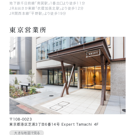
地下鉄千日前線「南巽駅」1番出口より徒歩11分
JRおおさか東線「衣摺加美北駅」より徒歩12分
JR関西本線「平野駅」より徒歩19分
東京営業所
〒108-0023
東京都港区芝浦3丁目6番14号 Expert Tamachi 4F
大きな地図で見る