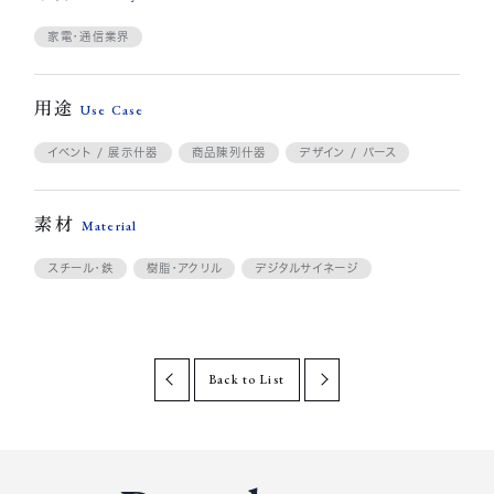
家電・通信業界
用途
Use Case
イベント / 展示什器
商品陳列什器
デザイン / パース
素材
Material
スチール・鉄
樹脂・アクリル
デジタルサイネージ
Back to List