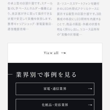
の卓上型の店頭什器です。スチール
古・リユーススマートフォンを鍵付
製のL字ベースとホルダー機構によ
きのLED内照式アクリルケースに
り、来店客が手に取って操作できる
展示する縦型の店頭什器です。3段
状態で安定して実機を保持します。
構成の各段にLED照明を内蔵する
携帯キャリアショップ・家電量販店・
ことで、商品の画面・外観の状態を
通信機器売場…
明るく照らし出し、リユース品特有
の「実機の状態確…
View all
業界別で事例を見る
家電・通信業界
化粧品・美容業界