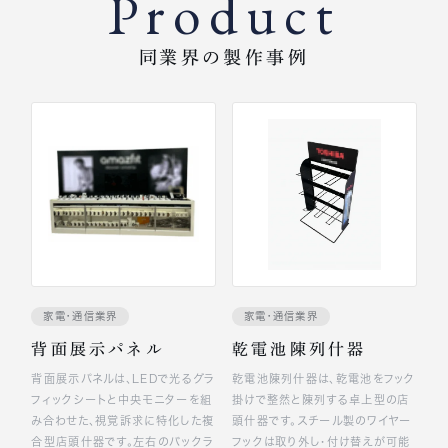
Product
同業界の製作事例
家電・通信業界
家電・通信業界
背面展示パネル
乾電池陳列什器
背面展示パネルは、LEDで光るグラ
乾電池陳列什器は、乾電池をフック
フィックシートと中央モニターを組
掛けで整然と陳列する卓上型の店
み合わせた、視覚訴求に特化した複
頭什器です。スチール製のワイヤー
合型店頭什器です。左右のバックラ
フックは取り外し・付け替えが可能