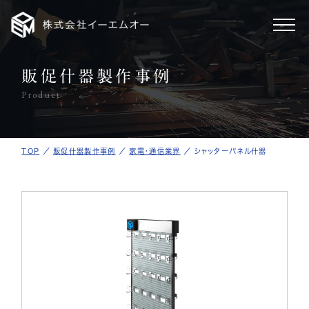
販促什器製作事例
ホーム
Product
製作事例
TOP
／
販促什器製作事例
／
家電・通信業界
／
シャッターパネル什器
事業案内
会社情報
採用情報
新着情報