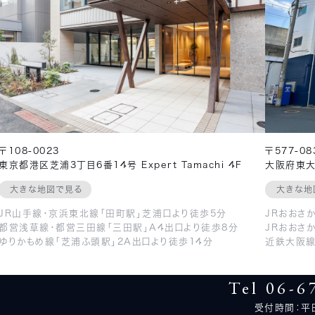
〒108-0023
〒577-08
東京都港区芝浦3丁目6番14号 Expert Tamachi 4F
大阪府東大
大きな地図で見る
大きな地
JR山手線・京浜東北線「田町駅」芝浦口より徒歩5分
JRおおさ
都営浅草線・都営三田線「三田駅」A4出口より徒歩8分
JRおおさ
ゆりかもめ線「芝浦ふ頭駅」2A出口より徒歩14分
近鉄大阪線
Tel 06-6
受付時間：平