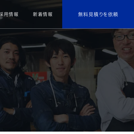
無料見積りを依頼
採用情報
新着情報
先輩社員インタビュー
素材
Material
募集求人一覧
什器
スチール・鉄
採用エントリー
紙製・厚紙
樹脂・アクリル
LED・電飾
デジタルサイネージ
飾品
木材・木工
ス
その他素材