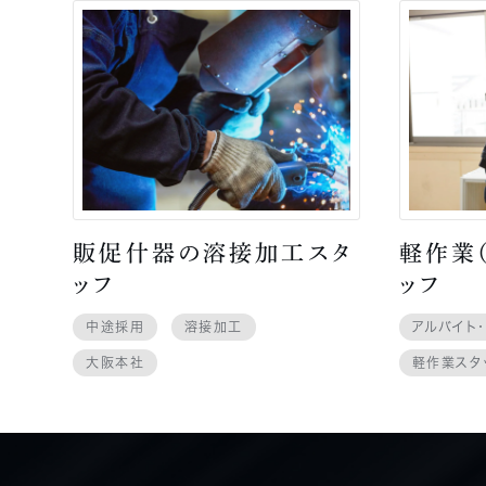
販促什器の溶接加工スタ
軽作業
ッフ
ッフ
中途採用
溶接加工
アルバイト
大阪本社
軽作業スタ