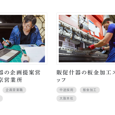
器の企画提案営
販促什器の板金加工
京営業所
ッフ
企画営業職
中途採用
板金加工
大阪本社