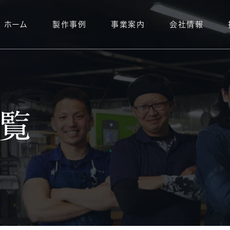
ホーム
製作事例
事業案内
会社情報
業界
用途
Industry
Use Case
家電・通信業界
イベント / 展示
覧
化粧品・美容業界
商品陳列什器
スポーツ・玩具業界
試遊 / 訴求什器
広告・出版業界
ラック什器
食品・飲料業界
感染症対策什器
アパレル・その他業界
店舗備品 / 装
その他（入賞作品）
デザイン / パー