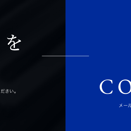
りを
C
ださい。
メー