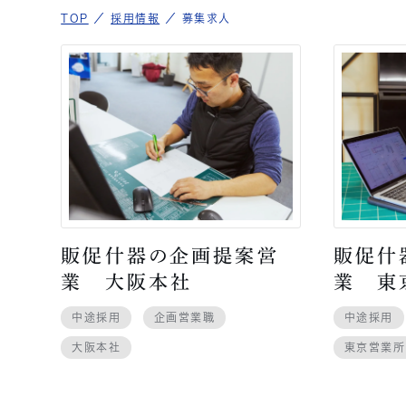
TOP
／
採用情報
／
募集求人
販促什器の企画提案営
販促什
業 大阪本社
業 東
中途採用
企画営業職
中途採用
大阪本社
東京営業所