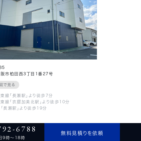
35
阪市柏田西3丁目1番27号
図で見る
か東線「長瀬駅」より徒歩7分
か東線「衣摺加美北駅」より徒歩10分
「長瀬駅」より徒歩19分
792-6788
無料見積りを依頼
日9時～18時