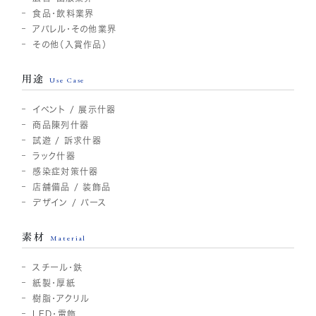
食品・飲料業界
アパレル・その他業界
その他（入賞作品）
用途
Use Case
イベント / 展示什器
商品陳列什器
試遊 / 訴求什器
ラック什器
感染症対策什器
店舗備品 / 装飾品
デザイン / パース
素材
Material
スチール・鉄
紙製・厚紙
樹脂・アクリル
LED・電飾