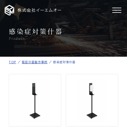
感染症対策什器
ホーム
Product
製作事例
TOP
／
販促什器製作事例
／
感染症対策什器
事業案内
会社情報
採用情報
新着情報