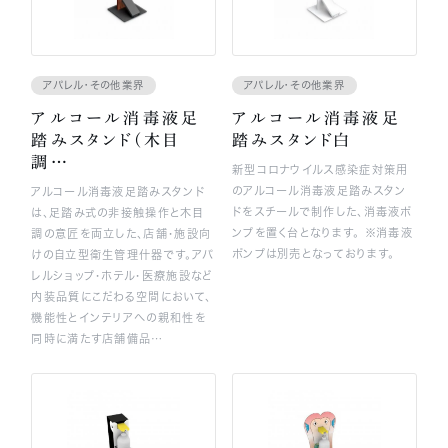
アパレル・その他業界
アパレル・その他業界
アルコール消毒液足
アルコール消毒液足
踏みスタンド(木目
踏みスタンド白
調…
新型コロナウイルス感染症対策用
のアルコール消毒液足踏みスタン
アルコール消毒液足踏みスタンド
ドをスチールで制作した、消毒液ポ
は、足踏み式の非接触操作と木目
ンプを置く台となります。 ※消毒液
調の意匠を両立した、店舗・施設向
ポンプは別売となっております。
けの自立型衛生管理什器です。アパ
レルショップ・ホテル・医療施設など
内装品質にこだわる空間において、
機能性とインテリアへの親和性を
同時に満たす店舗備品…