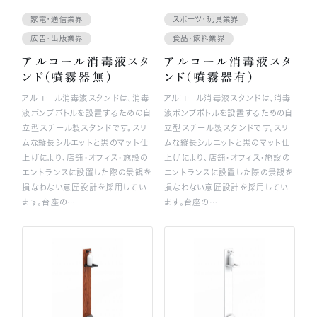
家電・通信業界
スポーツ・玩具業界
無料見積りを依頼
広告・出版業界
食品・飲料業界
アルコール消毒液スタ
アルコール消毒液スタ
ンド(噴霧器無)
ンド(噴霧器有)
アルコール消毒液スタンドは、消毒
アルコール消毒液スタンドは、消毒
液ポンプボトルを設置するための自
液ポンプボトルを設置するための自
立型スチール製スタンドです。スリ
立型スチール製スタンドです。スリ
ムな縦長シルエットと黒のマット仕
ムな縦長シルエットと黒のマット仕
上げにより、店舗・オフィス・施設の
上げにより、店舗・オフィス・施設の
エントランスに設置した際の景観を
エントランスに設置した際の景観を
損なわない意匠設計を採用してい
損なわない意匠設計を採用してい
ます。台座の…
ます。台座の…