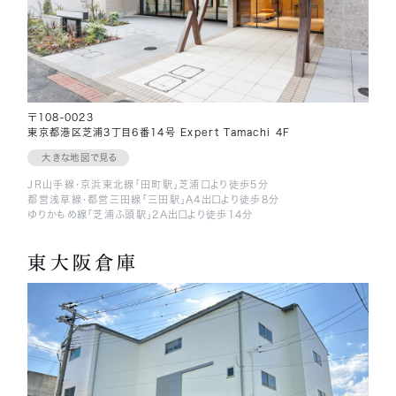
〒108-0023
東京都港区芝浦3丁目6番14号 Expert Tamachi 4F
大きな地図で見る
JR山手線・京浜東北線「田町駅」芝浦口より徒歩5分
都営浅草線・都営三田線「三田駅」A4出口より徒歩8分
ゆりかもめ線「芝浦ふ頭駅」2A出口より徒歩14分
東大阪倉庫