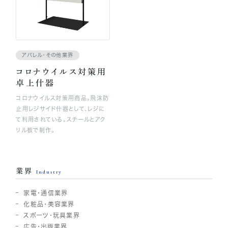
アパレル・その他業界
コロナウイルス対策用
卓上什器
コロナウイルス対策用商品。飛沫防
止用レジサイド什器として、レジに
て利用されている。スチールとアク
リル板で制作。
業界
Industry
家電・通信業界
化粧品・美容業界
スポーツ・玩具業界
広告・出版業界