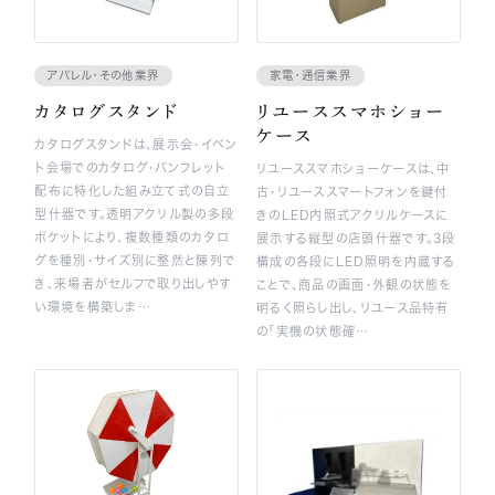
アパレル・その他業界
家電・通信業界
カタログスタンド
リユーススマホショー
ケース
カタログスタンドは、展示会・イベン
ト会場でのカタログ・パンフレット
リユーススマホショーケースは、中
配布に特化した組み立て式の自立
古・リユーススマートフォンを鍵付
型什器です。透明アクリル製の多段
きのLED内照式アクリルケースに
ポケットにより、複数種類のカタロ
展示する縦型の店頭什器です。3段
グを種別・サイズ別に整然と陳列で
構成の各段にLED照明を内蔵する
き、来場者がセルフで取り出しやす
ことで、商品の画面・外観の状態を
い環境を構築しま…
明るく照らし出し、リユース品特有
の「実機の状態確…