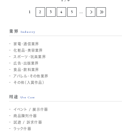
1
2
3
4
5
...
業界
Industry
家電・通信業界
化粧品・美容業界
スポーツ・玩具業界
広告・出版業界
食品・飲料業界
アパレル・その他業界
その他（入賞作品）
用途
Use Case
イベント / 展示什器
商品陳列什器
試遊 / 訴求什器
ラック什器