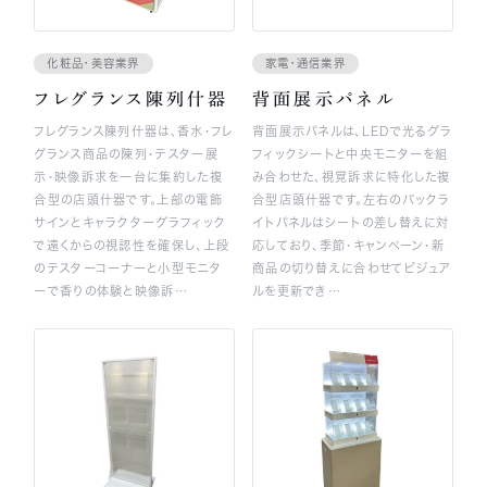
化粧品・美容業界
家電・通信業界
フレグランス陳列什器
背面展示パネル
フレグランス陳列什器は、香水・フレ
背面展示パネルは、LEDで光るグラ
グランス商品の陳列・テスター展
フィックシートと中央モニターを組
示・映像訴求を一台に集約した複
み合わせた、視覚訴求に特化した複
合型の店頭什器です。上部の電飾
合型店頭什器です。左右のバックラ
サインとキャラクターグラフィック
イトパネルはシートの差し替えに対
で遠くからの視認性を確保し、上段
応しており、季節・キャンペーン・新
のテスターコーナーと小型モニタ
商品の切り替えに合わせてビジュア
ーで香りの体験と映像訴…
ルを更新でき…