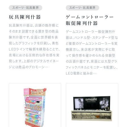
スポーツ・玩具業界
スポーツ・玩具業界
無料見積りを依頼
玩具陳列什器
ゲームコントローラー
販促陳列什器
玩具陳列什器は、店舗の既存棚に
そのまま設置できる置き型の商品
ゲームコントローラー販促陳列什
陳列什器です。全面に世界観を表
器は、ハンドル型・スタンダード型な
現したグラフィックを印刷し、青色
ど複数のゲームコントローラーを実
LEDラインで輪郭を縁取ることで、
機展示し、来店客が実際に手に取
売場における圧倒的な存在感を実
って操作感を確かめられる体験型
現します。上部のデジタルサイネー
の店頭什器です。背面には大型グラ
ジには商品のプロモーシ…
フィックパネルとモニターを配置し、
LED電飾と組み合…