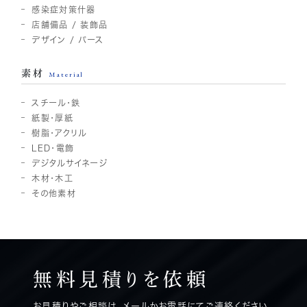
感染症対策什器
店舗備品 / 装飾品
デザイン / パース
素材
Material
スチール・鉄
紙製・厚紙
樹脂・アクリル
LED・電飾
デジタルサイネージ
木材・木工
その他素材
無料見積りを
依頼
お見積りやご相談は、メールかお電話にてご連絡ください。