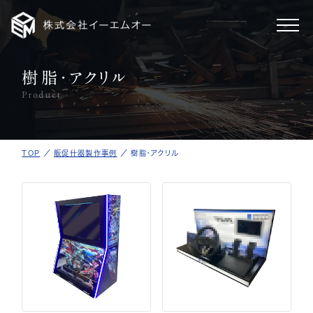
樹脂・アクリル
ホーム
Product
製作事例
TOP
／
販促什器製作事例
／
樹脂・アクリル
事業案内
会社情報
採用情報
新着情報