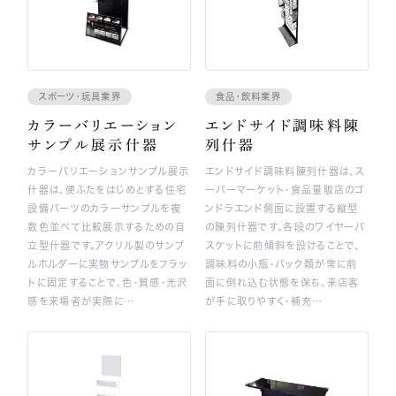
スポーツ・玩具業界
食品・飲料業界
カラーバリエーション
エンドサイド調味料陳
サンプル展示什器
列什器
カラーバリエーションサンプル展示
エンドサイド調味料陳列什器は、ス
什器は、便ふたをはじめとする住宅
ーパーマーケット・食品量販店のゴ
設備パーツのカラーサンプルを複
ンドラエンド側面に設置する縦型
数色並べて比較展示するための自
の陳列什器です。各段のワイヤーバ
立型什器です。アクリル製のサンプ
スケットに前傾斜を設けることで、
ルホルダーに実物サンプルをフラッ
調味料の小瓶・パック類が常に前
トに固定することで、色・質感・光沢
面に倒れ込む状態を保ち、来店客
感を来場者が実際に…
が手に取りやすく・補充…