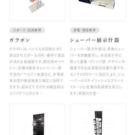
スポーツ・玩具業界
家電・通信業界
ガラポン
シェーバー展示什器
ガラポンは、ハンドルを回転させて
シェーバー展示什器は、電動シェー
排出されたボールの色・番号で景品
バーを実機展示し、来店客が手に
が決まる抽選器です。商店街のイベ
取って重量・グリップ感・デザインを
ント・店舗の販促キャンペーン・展
確認できる試遊型の店頭什器です。
示会のノベルティ抽選など、来場者
モノクロの2トーン設計により、シェ
参加型の販促施策に幅広く活用で
ーバーのスタイリッシュなブランド
きます。組み立て式のため搬送時は
イメージと売場の高級感を両立し
コンパクトにまとま…
ます。背面の大型…