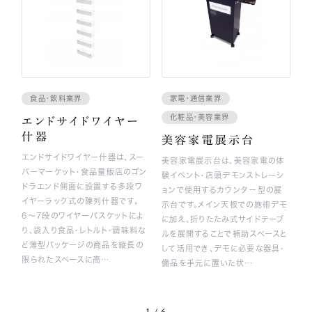
食品・飲料業界
家電・通信業界
化粧品・美容業界
エンドサイドワイヤー
什器
美容家電展示台
エンドサイドワイヤー什器は、スー
美容家電展示台は、美容家電の体
パーマーケット・食品量販店のゴン
験イベント・店頭デモンストレーシ
ドラエンド側面に設置する多段ワ
ョンで使用するカウンター型の展
イヤーラック式の陳列什器です。
示台です。メイン天板での施術デモ
6〜7段のワイヤーバスケットによ
に加え、折りたたみ式サイドテーブ
り、袋入り食品・レトルト・調味料な
ルを展開することで補助スペースと
ど薄型パッケージの商品を縦長の
して活用でき、デモに必要な器具・
限られたスペースに高…
備品を手元に置いた状…
1 / 6