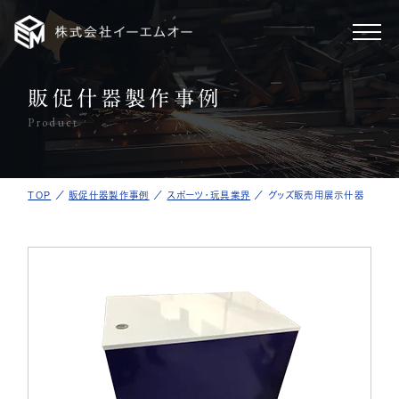
販促什器製作事例
ホーム
Product
製作事例
TOP
／
販促什器製作事例
／
スポーツ・玩具業界
／
グッズ販売用展示什器
事業案内
会社情報
採用情報
新着情報