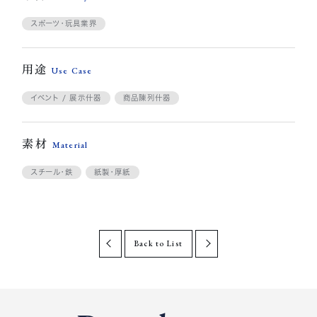
スポーツ・玩具業界
用途
Use Case
イベント / 展示什器
商品陳列什器
素材
Material
スチール・鉄
紙製・厚紙
Back to List