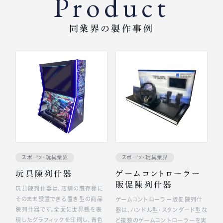
Product
同業界の製作事例
スポーツ・玩具業界
スポーツ・玩具業界
玩具陳列什器
ゲームコントローラー
販促陳列什器
玩具陳列什器は、店舗の既存棚に
そのまま設置できる置き型の商品
ゲームコントローラー販促陳列什
陳列什器です。全面に世界観を表
器は、ハンドル型・スタンダード型な
現したグラフィックを印刷し、青色
ど複数のゲームコントローラーを実