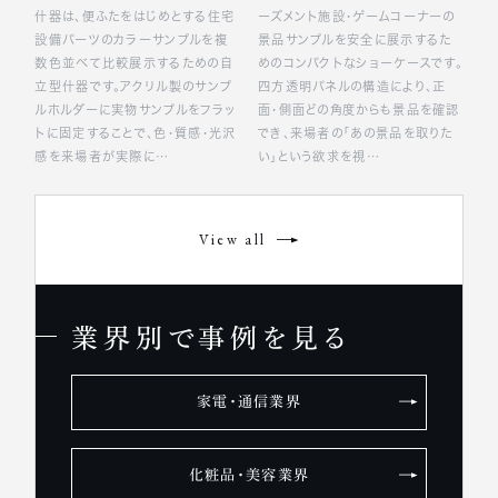
什器は、便ふたをはじめとする住宅
ーズメント施設・ゲームコーナーの
設備パーツのカラーサンプルを複
景品サンプルを安全に展示するた
数色並べて比較展示するための自
めのコンパクトなショーケースです。
立型什器です。アクリル製のサンプ
四方透明パネルの構造により、正
ルホルダーに実物サンプルをフラッ
面・側面どの角度からも景品を確認
トに固定することで、色・質感・光沢
でき、来場者の「あの景品を取りた
感を来場者が実際に…
い」という欲求を視…
View all
業界別で事例を見る
家電・通信業界
化粧品・美容業界