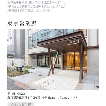
地下鉄千日前線「南巽駅」1番出口より徒歩11分
JRおおさか東線「衣摺加美北駅」より徒歩12分
JR関西本線「平野駅」より徒歩19分
東京営業所
〒108-0023
東京都港区芝浦3丁目6番14号 Expert Tamachi 4F
大きな地図で見る