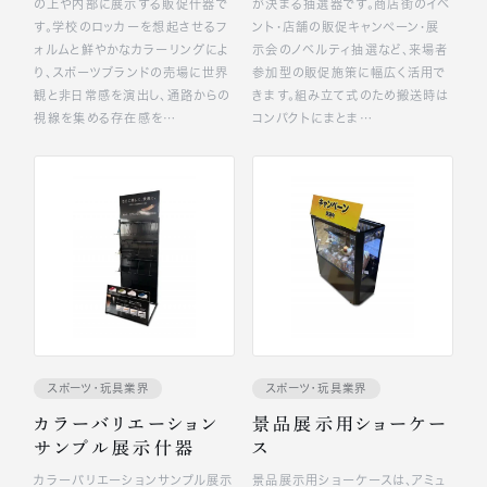
の上や内部に展示する販促什器で
が決まる抽選器です。商店街のイベ
す。学校のロッカーを想起させるフ
ント・店舗の販促キャンペーン・展
ォルムと鮮やかなカラーリングによ
示会のノベルティ抽選など、来場者
り、スポーツブランドの売場に世界
参加型の販促施策に幅広く活用で
観と非日常感を演出し、通路からの
きます。組み立て式のため搬送時は
視線を集める存在感を…
コンパクトにまとま…
スポーツ・玩具業界
スポーツ・玩具業界
カラーバリエーション
景品展示用ショーケー
サンプル展示什器
ス
カラーバリエーションサンプル展示
景品展示用ショーケースは、アミュ